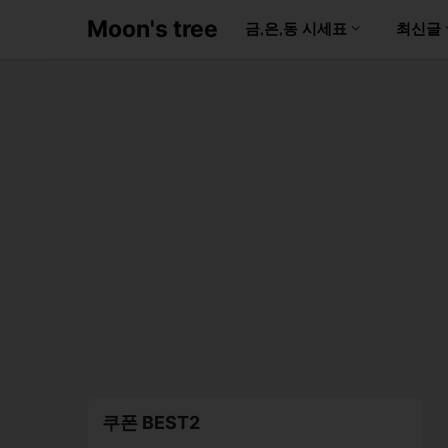
Moon's tree
금,은,동 시세표
최신글
쿠폰 BEST2