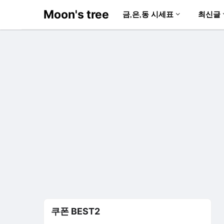
Moon's tree
금,은,동 시세표
최신글
쿠폰 BEST2