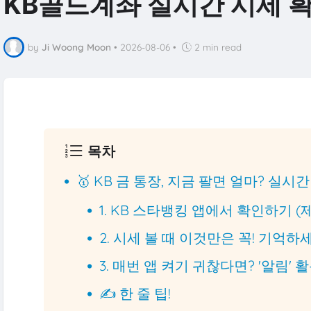
KB골드계좌 실시간 시세 
by
Ji Woong Moon
•
2026-08-06
•
2 min read
목차
🥇 KB 금 통장, 지금 팔면 얼마? 실시
1. KB 스타뱅킹 앱에서 확인하기 (
2. 시세 볼 때 이것만은 꼭! 기억하세
3. 매번 앱 켜기 귀찮다면? '알림' 
✍️ 한 줄 팁!