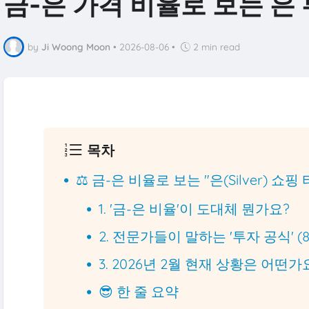
금-은 가격 비율로 보는 은
by
Ji Woong Moon
•
2026-08-06
•
2 min read
목차
⚖️ 금-은 비율로 보는 "은(Silver) 쇼핑
1. '금-은 비율'이 도대체 뭔가요?
2. 전문가들이 말하는 '투자 공식' (8
3. 2026년 2월 현재 상황은 어떤가
😎 한 줄 요약