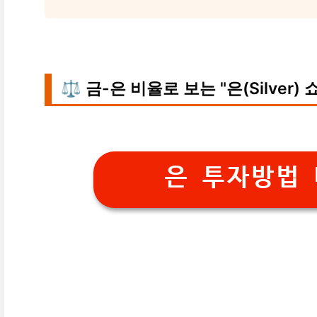
⚖️ 금-은 비율로 보는 "은(Silver)
은 투자방법