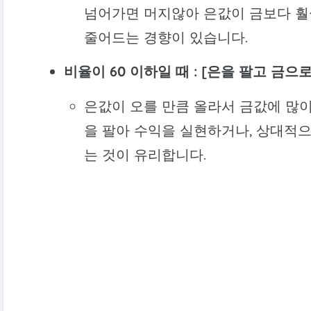
넘어가면 머지않아 은값이 금보다 훨
줄어드는 경향이 있습니다.
비율이 60 이하일 때 : [은을 팔고 금으
은값이 오를 만큼 올라서 금값에 많이
을 팔아 수익을 실현하거나, 상대적
는 것이 유리합니다.