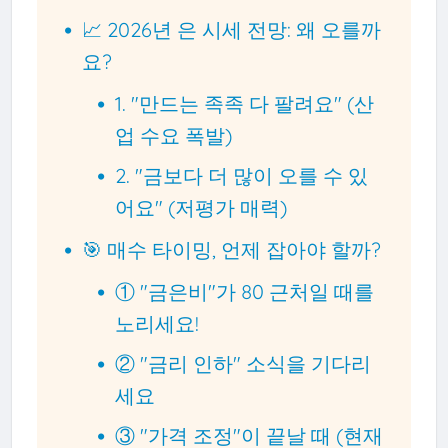
📈 2026년 은 시세 전망: 왜 오를까
요?
1. "만드는 족족 다 팔려요" (산
업 수요 폭발)
2. "금보다 더 많이 오를 수 있
어요" (저평가 매력)
🎯 매수 타이밍, 언제 잡아야 할까?
① "금은비"가 80 근처일 때를
노리세요!
② "금리 인하" 소식을 기다리
세요
③ "가격 조정"이 끝날 때 (현재