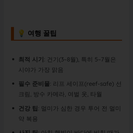
💡 여행 꿀팁
최적 시기
: 건기(3~
8월), 특히 5~
7월은
시야가 가장 맑음
필수 준비물
: 리프 세이프(reef-safe) 선
크림, 방수 카메라, 여벌 옷, 타월
건강 팁
: 멀미가 심한 경우 투어 전 멀미
약 복용
사진 팁
: 아침 햇빛이 바다에 비칠 때가