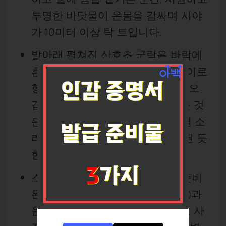
투명한 바닷물이 온몸을 감싸며 시야
가 10미터 이상 탁 트입니다.
발아래 펼쳐진 산호초 군락은 바람에
흔들리는 숲처럼 살아 있고, 그 사이로
형형색색의 열대어들이 자유롭게 오
갑니다. 고요한 물속에서 들려오는 것
은 숨소리와 멀리서 울려오는 물결 소
리뿐. 그 순간만큼은 세상과 단절된 듯
한 평온함을 느낍니다.
스노클링이 끝나면 보트 위에서 준비
된 신선한 과일(파인애플, 수박 등)과
음료를 즐기며, 수평선을 배경으로 사