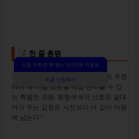
📝 한 줄 총평
신청 안하면 못 받는 100만원 지원금
“선짜 반도 스노클링 투어는 다낭의 푸른
지금 신청하기
바다 속 비밀 정원을 직접 만나볼 수 있
는 특별한 경험. 형형색색의 산호와 열대
어가 주는 감동은 사진보다 더 깊이 마음
에 남는다.”