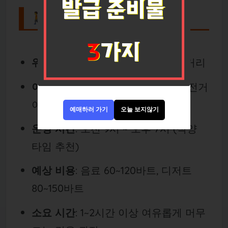
🚶 방문 정보
위치
: 아유타야 외곽, 차로 약 15분 거리
이동 방법
: 차량 또는 툭툭 이용 (자전거
이동은 다소 비추천)
예매하러 가기
오늘 보지않기
운영 시간
: 오전 9시 ~ 오후 7시 (석양
타임 추천)
예상 비용
: 음료 60~
120바트, 디저트
80~
150바트
소요 시간
: 1~2시간 이상 여유롭게 머무