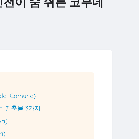
신전이 숨 쉬는 코무네
el Comune)
는 건축물 3가지
va):
i):