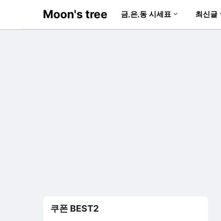
Moon's tree
금,은,동 시세표
최신글
쿠폰 BEST2