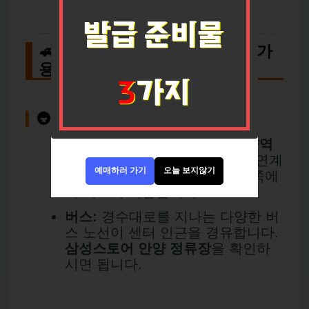
🚗 찾아오시는 길 상세 안내 (자가
용 & 대중교통)
🚇 대중교통 이용 시
지하철:
1호선 명학역
또는
안양역
에서 하차 후 도보 또는 버스로 연계
예매하러 가기
오늘 보지않기
하여 접근 가능합니다. 명학역 쪽에
서 비교적 가깝습니다.
버스:
경수대로를 지나는 다양한 버
스 노선이 센터 인근을 경유합니다.
삼성스토어 안양 정류장
을 확인하
시면 됩니다.