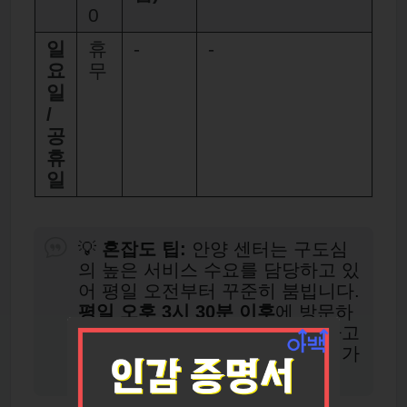
0
일
휴
-
-
요
무
일
/
공
휴
일
💡
혼잡도 팁:
안양 센터는 구도심
의 높은 서비스 수요를 담당하고 있
어 평일 오전부터 꾸준히 붐빕니다.
평일 오후 3시 30분 이후
에 방문하
시거나, 무조건
온라인 예약
을 하고
가시는 것이 대기 시간을 줄이는 가
장 좋은 방법입니다.