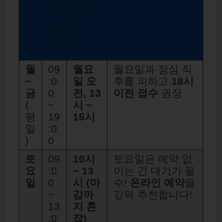
간
상)
(
표
준
)
월
09
월요
월요일과 점심 직
~
:0
일 오
후를 피하고
18시
금
0
전, 13
이전 접수
권장
(
~
시 ~
평
19
15시
일
:0
)
0
토
09
10시
토요일은 예약 없
요
:0
~ 13
이는 긴 대기가 필
일
0
시 (마
수!
온라인 예약
을
~
감까
강력 추천합니다!
13
지 혼
:0
잡)