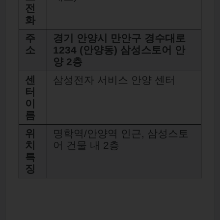
전
화
주
경기 안양시 만안구 경수대로
소
1234 (안양동) 삼성스토어 안
양 2층
센
삼성전자 서비스 안양 센터
터
이
름
위
명학역/안양역 인근, 삼성스토
치
어 건물 내 2층
특
징