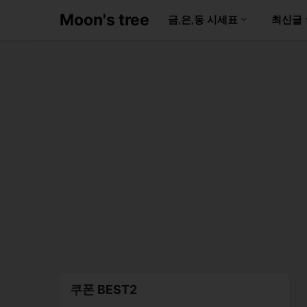
Moon's tree
금,은,동 시세표
최신글
쿠폰 BEST2