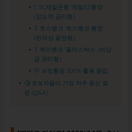
1. SC제일은행 '제일EZ통장'
(압도적 금리형)
2. 토스뱅크 '토스뱅크 통장'
(편의성 끝판왕)
3. 케이뱅크 '플러스박스' (비상
금 관리형)
💡 파킹통장 200% 활용 꿀팁
🧐 초보자들이 가장 자주 묻는 질
문 (Q&A)