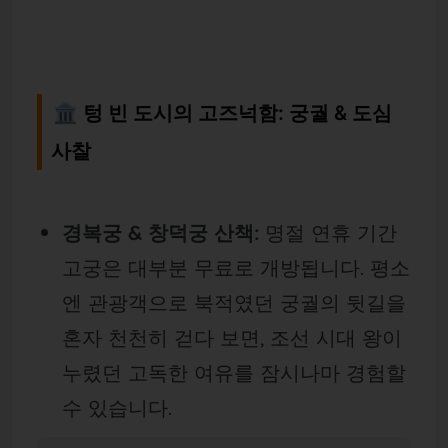
🏛️ 텅 빈 도시의 고즈넉함: 궁궐 & 도심
사찰
경복궁 & 창덕궁 산책:
명절 연휴 기간
고궁은 대부분 무료로 개방됩니다. 평소
엔 관광객으로 북적였던 궁궐의 뒷길을
혼자 천천히 걷다 보면, 조선 시대 왕이
누렸던 고독한 여유를 잠시나마 경험할
수 있습니다.