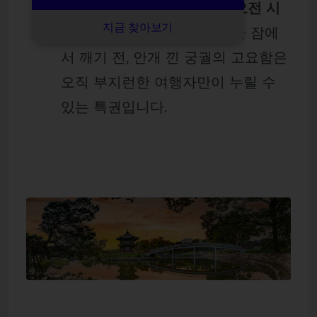
명절 당일 오후보다는
이른 오전 시
지금 찾아보기
간
을 공략하세요. 도심 전체가 잠에
서 깨기 전, 안개 낀 궁궐의 고요함은
오직 부지런한 여행자만이 누릴 수
있는 특권입니다.