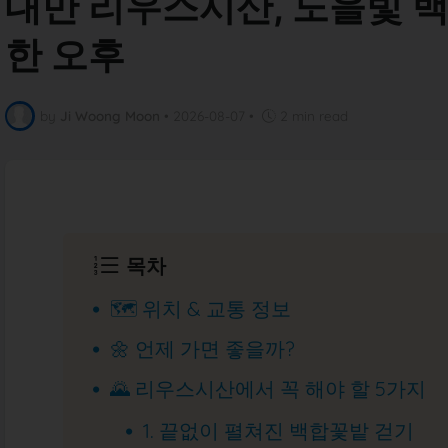
대만 리우스시산, 노을빛 
한 오후
by
Ji Woong Moon
•
2026-08-07
•
2 min read
목차
🗺️ 위치 & 교통 정보
🌼 언제 가면 좋을까?
🌄 리우스시산에서 꼭 해야 할 5가지
1. 끝없이 펼쳐진 백합꽃밭 걷기