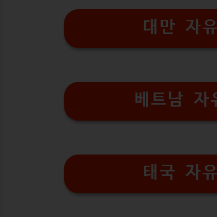
대만 자
베트남 자
태국 자