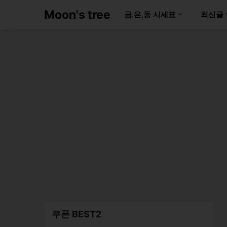
Moon's tree
금,은,동 시세표
최신글
쿠폰 BEST2