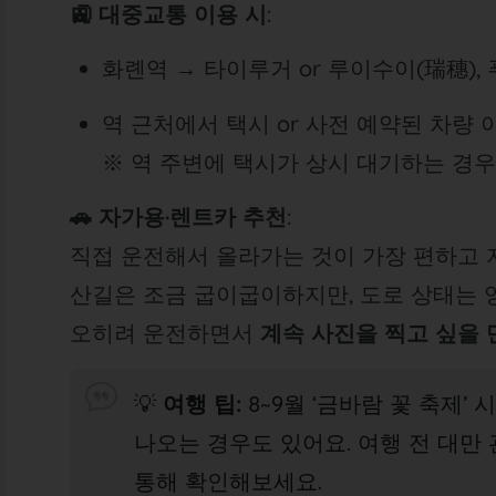
🚉 대중교통 이용 시
:
화롄역 → 타이루거 or 루이수이(瑞穗),
역 근처에서 택시 or 사전 예약된 차량 이용
※ 역 주변에 택시가 상시 대기하는 경우
🚗 자가용·렌트카 추천
:
직접 운전해서 올라가는 것이 가장 편하고 
산길은 조금 굽이굽이하지만, 도로 상태는 
오히려 운전하면서
계속 사진을 찍고 싶을 
💡
여행 팁:
8~9월 ‘금바람 꽃 축제’
나오는 경우도 있어요. 여행 전 대만 관
통해 확인해보세요.