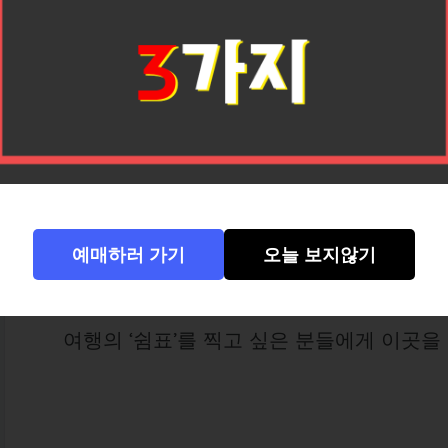
리우스시산(六十石山, Liushishi Mountain)
화롄은 아름다운 해안과 협곡으로 유명하지만
건 이 조용한 산골 마을의 계단식 언덕과 
니다.
한적한 시골길을 달려 산을 오르고, 어느 
난 건, 마치 꿈속에서만 보던 장면처럼 황
예매하러 가기
오늘 보지않기
사람도 북적이지 않고, 상업적인 냄새도 적고
웠던 하루.
여행의 ‘쉼표’를 찍고 싶은 분들에게 이곳을