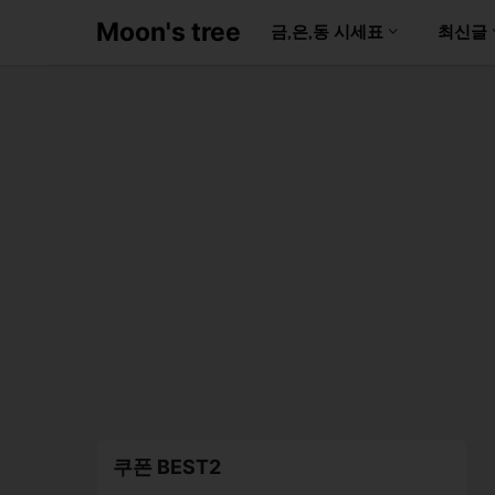
Moon's tree
금,은,동 시세표
최신글
쿠폰 BEST2