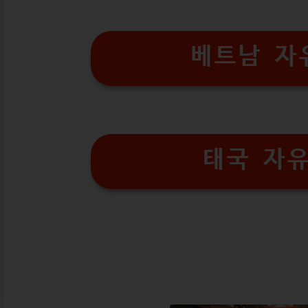
베트남 자
태국 자