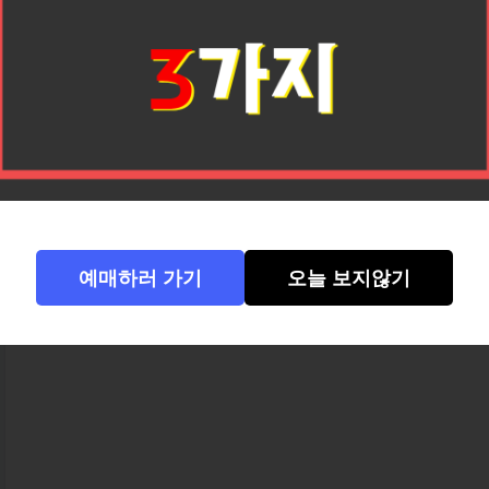
레드브릿지 쿠킹스쿨의 하루는 호이안 올드타
시, 가이드와 함께 호이안 중앙시장을 걸으며
만납니다.
가이드가 각 재료의 이름과 쓰임, 그리고 
주는데, 이 과정만으로도 ‘베트남 음식 문화
시장 곳곳에서 판매하는 바나나 팬케이크나 뜨
건 보너스입니다.
예매하러 가기
오늘 보지않기