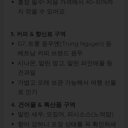
흥정 필수! 처음 가격에서 40~60%까
지 깎을 수 있어요.
3. 커피 & 향신료 구역
G7, 트룽 응우옌(Trung Nguyen) 등
베트남 커피 브랜드 원두
시나몬, 말린 망고, 말린 파인애플 등
건과일
가볍고 오래 보관 가능해서 여행 선물
로 인기
4. 건어물 & 특산품 구역
말린 새우, 오징어, 피시소스(느억맘)
향이 강하니 포장 상태를 꼭 확인하세