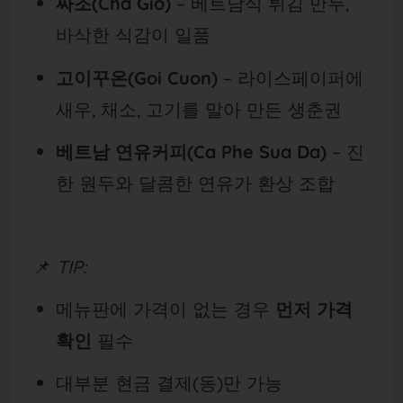
짜조(Cha Gio)
– 베트남식 튀김 만두,
바삭한 식감이 일품
고이꾸온(Goi Cuon)
– 라이스페이퍼에
새우, 채소, 고기를 말아 만든 생춘권
베트남 연유커피(Ca Phe Sua Da)
– 진
한 원두와 달콤한 연유가 환상 조합
📌
TIP:
메뉴판에 가격이 없는 경우
먼저 가격
확인
필수
대부분 현금 결제(동)만 가능