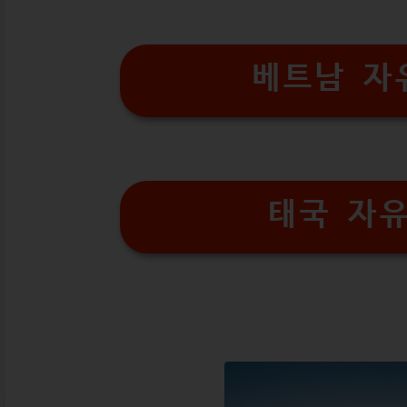
베트남 자
태국 자