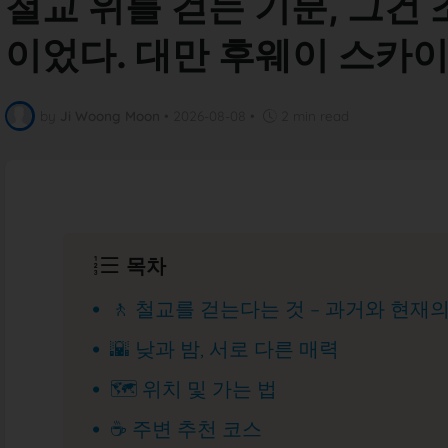
철교 위를 걷는 기분, 그건
이었다. 대만 후웨이 스카
by
Ji Woong Moon
•
2026-08-08
•
2 min read
목차
🚶 철교를 걷는다는 것 – 과거와 현재
🌇 낮과 밤, 서로 다른 매력
🗺️ 위치 및 가는 법
☕ 주변 추천 코스