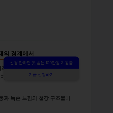
현재의 경계에서
신청 안하면 못 받는 100만원 지원금
개조한 보행자 산책로
입니다.
지금 신청하기
, 지금은 사람들의 발걸음만이 철제
둥과 녹슨 느낌의 철강 구조물
이