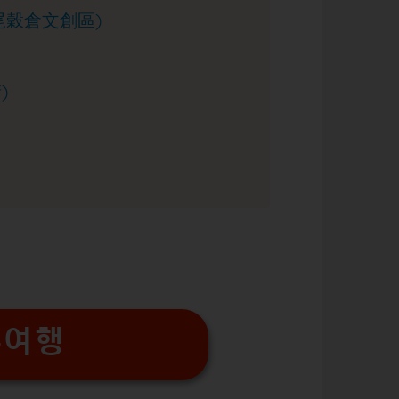
虎尾穀倉文創區)
)
유여행