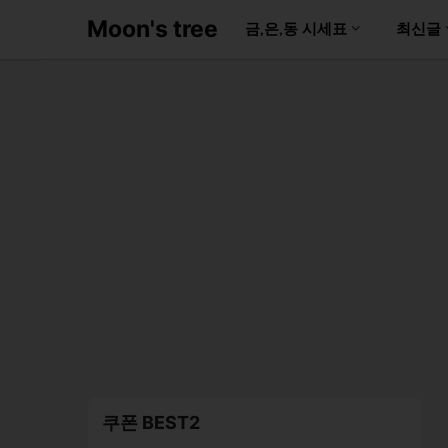
Moon's tree
금,은,동 시세표
최신글
쿠폰 BEST2