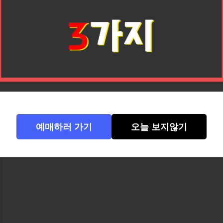
바로
윈린현 (雲林縣) 후웨이 (虎尾)
라는 작
그곳에는 조금 특별한 산책로가 있습니다.
橋天空步道)
.
하지만 이곳을 직접 걸어본 여행자로서, 저
“하늘 위 철길 위를 걷는 시간 여행”
예매하러 가기
오늘 보지않기