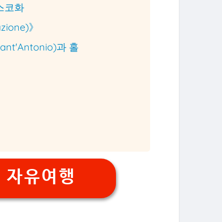
레스코화
zione)》
Sant'Antonio)과 홀
굴
 자유여행