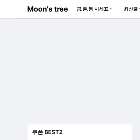
Moon's tree
금,은,동 시세표
최신글
쿠폰 BEST2